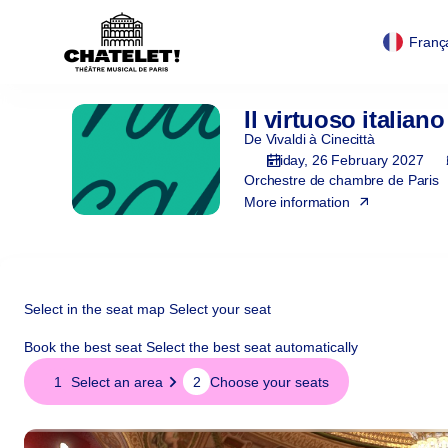
Cookies management panel
Cookies management panel
Zone
selection
Franç
[Théâtre
du
Châtelet
Il virtuoso italiano
Il
|
virtuoso
De Vivaldi à Cinecittà
26.02.2027
italiano
Friday, 26 February 2027
-
Orchestre de chambre de Paris
20:00
More information
|
Il
virtuoso
italiano]
-
Select in the seat map
Select your seat
Théâtre
du
Book the best seat
Select the best seat automatically
Châtelet
Select
1
Select an area
2
Choose your seats
in
the
seat