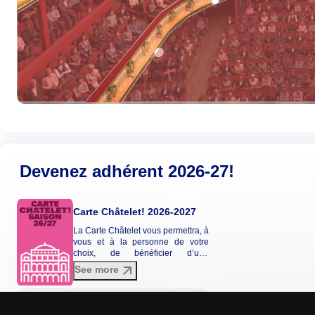
Devenez adhérent 2026-27!
Carte Châtelet! 2026-2027
La Carte Châtelet vous permettra, à
vous et à la personne de votre
choix, de bénéficier d’une
réduction tarifaire entre 20 et 30%
See more
sur une sélection de spectacles de
la saison 2026-2027. La Carte
Châtelet n'est pas envoyée par
See product details
courrier et ne donne pas lieu à