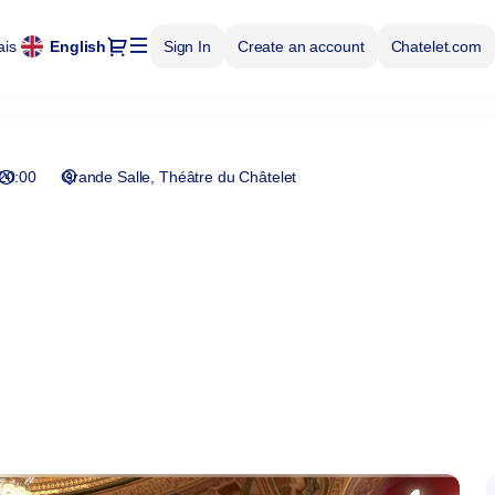
Dialog
ais
Current
English
Sign In
Create an account
Chatelet.com
Language
20:00
Grande Salle
Théâtre du Châtelet