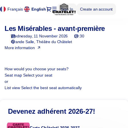
Cookies management panel
Cookies management panel
Seat
Dialog
Français
Current
English
Sign In
Create an account
selection
Language
[Théâtre
du
Les Misérables - avant-première
Les
Châtelet
Misérables
|
Wednesday, 11 November 2026
19:30
11.11.2026
Grande Salle
Théâtre du Châtelet
-
More information
19:30
|
Les
How would you choose your seats?
Misérables
Seat map
Select your seat
-
or
avant-
List view
Select the best seat automatically
première]
-
Théâtre
Devenez adhérent 2026-27!
du
Châtelet
Carte Châtelet! 2026-2027