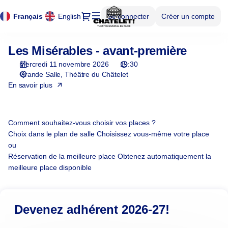
Panneau de gestion des cookies
Panneau de gestion des cookies
Choix
Dialogue
Langue
Français
English
Se connecter
Créer un compte
des
courante
places
[Théâtre
Les Misérables - avant-première
Les
du
Misérables
Châtelet
mercredi 11 novembre 2026
19:30
|
Grande Salle
Théâtre du Châtelet
11.11.2026
En savoir plus
-
19:30
|
Comment souhaitez-vous choisir vos places ?
Les
Choix dans le plan de salle
Choisissez vous-même votre place
Misérables
ou
-
Réservation de la meilleure place
Obtenez automatiquement la
avant-
meilleure place disponible
première]
-
Théâtre
Devenez adhérent 2026-27!
du
Châtelet