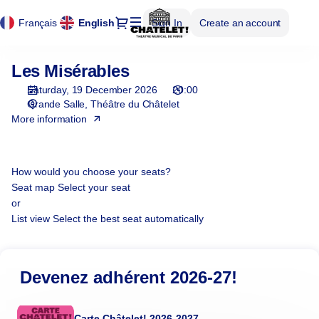
Cookies management panel
Cookies management panel
Seat
Dialog
Français
Current
English
Sign In
Create an account
selection
Language
[Théâtre
du
Les Misérables
Les
Châtelet
Misérables
|
Saturday, 19 December 2026
20:00
19.12.2026
Grande Salle
Théâtre du Châtelet
-
More information
20:00
|
Les
How would you choose your seats?
Misérables]
Seat map
Select your seat
-
or
Théâtre
List view
Select the best seat automatically
du
Châtelet
Devenez adhérent 2026-27!
Carte Châtelet! 2026-2027