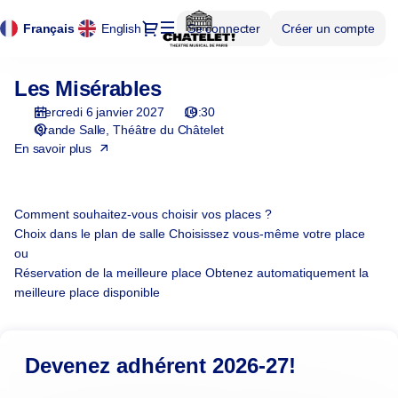
Panneau de gestion des cookies
Panneau de gestion des cookies
Choix
Dialogue
Langue
Français
English
Se connecter
Créer un compte
des
courante
places
[Théâtre
Les Misérables
Les
du
Misérables
Châtelet
mercredi 6 janvier 2027
19:30
|
Grande Salle
Théâtre du Châtelet
06.01.2027
En savoir plus
-
19:30
|
Comment souhaitez-vous choisir vos places ?
Les
Choix dans le plan de salle
Choisissez vous-même votre place
Misérables]
ou
-
Réservation de la meilleure place
Obtenez automatiquement la
Théâtre
meilleure place disponible
du
Châtelet
Devenez adhérent 2026-27!