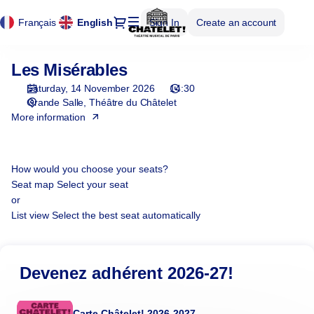
Cookies management panel
Cookies management panel
Seat
Dialog
Français
Current
English
Sign In
Create an account
selection
Language
[Théâtre
du
Les Misérables
Les
Châtelet
Misérables
|
Saturday, 14 November 2026
14:30
14.11.2026
Grande Salle
Théâtre du Châtelet
-
More information
14:30
|
Les
How would you choose your seats?
Misérables]
Seat map
Select your seat
-
or
Théâtre
List view
Select the best seat automatically
du
Châtelet
Devenez adhérent 2026-27!
Carte Châtelet! 2026-2027