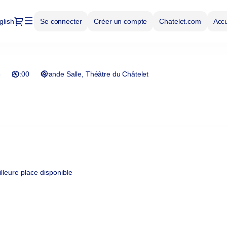
Dialogue
glish
Se connecter
Créer un compte
Chatelet.com
Accue
6
20:00
Grande Salle
Théâtre du Châtelet
leure place disponible