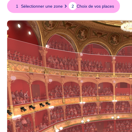
Choix
1
Sélectionner une zone
2
Choix de vos places
dans
le
plan
de
salle