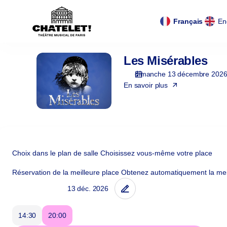
Panneau de gestion des cookies
Panneau de gestion des cookies
Choix
de
Langue
Français
En
la
courante
zone
[Théâtre
Les Misérables
Les
du
Misérables
Châtelet
dimanche 13 décembre 202
|
En savoir plus
13.12.2026
-
20:00
|
Les
Misérables]
Choix dans le plan de salle
Choisissez vous-même votre place
-
Réservation de la meilleure place
Obtenez automatiquement la meil
Théâtre
du
Châtelet
14:30
20:00