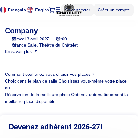
Panneau de gestion des cookies
Panneau de gestion des cookies
Choix
Dialogue
Langue
Français
English
Se connecter
Créer un compte
des
courante
places
[Théâtre
Company
Company
du
Châtelet
samedi 3 avril 2027
20:00
|
Grande Salle
Théâtre du Châtelet
03.04.2027
En savoir plus
-
20:00
|
Comment souhaitez-vous choisir vos places ?
Company]
Choix dans le plan de salle
Choisissez vous-même votre place
-
ou
Théâtre
Réservation de la meilleure place
Obtenez automatiquement la
du
meilleure place disponible
Châtelet
Devenez adhérent 2026-27!