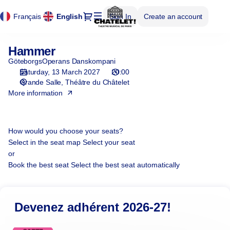
Cookies management panel
Cookies management panel
Seat
Dialog
Français
Current
English
Sign In
Create an account
selection
Language
[Théâtre
du
Hammer
Hammer
Châtelet
GöteborgsOperans Danskompani
|
Saturday, 13 March 2027
20:00
13.03.2027
Grande Salle
Théâtre du Châtelet
-
More information
20:00
|
Hammer]
-
How would you choose your seats?
Théâtre
Select in the seat map
Select your seat
du
or
Châtelet
Book the best seat
Select the best seat automatically
Devenez adhérent 2026-27!