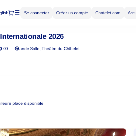
Dialogue
glish
Se connecter
Créer un compte
Chatelet.com
Accue
 Internationale 2026
0:00
Grande Salle
Théâtre du Châtelet
leure place disponible