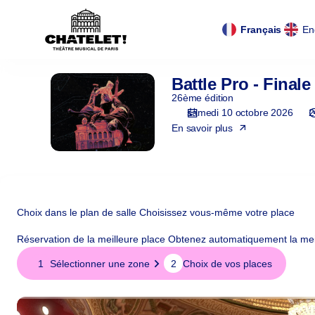
Panneau de gestion des cookies
Panneau de gestion des cookies
Choix
de
Langue
Français
En
la
courante
zone
[Théâtre
Battle Pro - Finale
Battle
du
Pro
26ème édition
Châtelet
-
samedi 10 octobre 2026
2
|
Finale
En savoir plus
10.10.2026
Internationale
-
2026
20:00
|
Battle
Pro
Choix dans le plan de salle
Choisissez vous-même votre place
-
Réservation de la meilleure place
Obtenez automatiquement la meil
Finale
Choix
Internationale
1
Sélectionner une zone
2
Choix de vos places
dans
2026]
le
-
plan
Théâtre