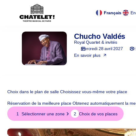
Panneau de gestion des cookies
Panneau de gestion des cookies
Choix
de
Langue
Français
En
la
courante
zone
[Théâtre
Chucho Valdés
Chucho
du
Valdés
Royal Quartet & invités
Châtelet
mercredi 28 avril 2027
20
|
En savoir plus
28.04.2027
-
20:00
|
Chucho
Valdés]
Choix dans le plan de salle
Choisissez vous-même votre place
-
Réservation de la meilleure place
Obtenez automatiquement la meil
Théâtre
Choix
du
1
Sélectionner une zone
2
Choix de vos places
dans
Châtelet
le
plan