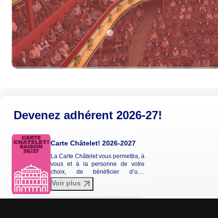
Devenez adhérent 2026-27!
Carte Châtelet! 2026-2027
La Carte Châtelet vous permettra, à
vous et à la personne de votre
choix, de bénéficier d’une
réduction tarifaire entre 20 et 30%
Voir plus
sur une sélection de spectacles de
la saison 2026-2027. La Carte
Châtelet n'est pas envoyée par
Voir les détails
courrier et ne donne pas lieu à