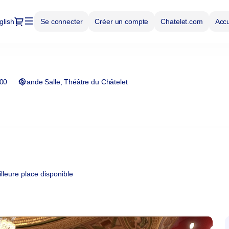
Dialogue
glish
Se connecter
Créer un compte
Chatelet.com
Accue
:00
Grande Salle
Théâtre du Châtelet
leure place disponible